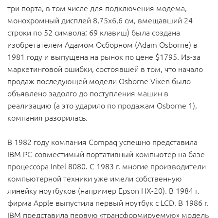
три порта, в том числе для подключения модема,
монохромный дисплей 8,75х6,6 см, вмещавший 24
строки по 52 символа; 69 клавиш) была создана
изобретателем Адамом Осборном (Adam Osborne) в
1981 году и выпущена на рынок по цене $1795. Из-за
маркетинговой ошибки, состоявшей в том, что начало
продаж последующей модели Osborne Vixen было
объявлено задолго до поступления машин в
реализацию (а это ударило по продажам Osborne 1),
компания разорилась.
В 1982 году компания Compaq успешно представила
IBM PC-совместимый портативный компьютер на базе
процессора Intel 8080. С 1983 г. многие производители
компьютерной техники уже имели собственную
линейку ноутбуков (например Epson HX-20). В 1984 г.
фирма Apple выпустила первый ноутбук с LCD. В 1986 г.
IBM представила первую «трансформируемую» модель